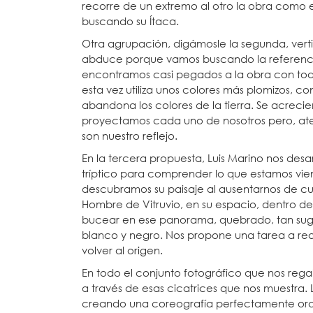
recorre de un extremo al otro la obra como e
buscando su Ítaca.
Otra agrupación, digámosle la segunda, verti
abduce porque vamos buscando la referencia
encontramos casi pegados a la obra con todo
esta vez utiliza unos colores más plomizos, c
abandona los colores de la tierra. Se acreci
proyectamos cada uno de nosotros pero, ate
son nuestro reflejo.
En la tercera propuesta, Luis Marino nos des
tríptico para comprender lo que estamos vi
descubramos su paisaje al ausentarnos de c
Hombre de Vitruvio, en su espacio, dentro de
bucear en ese panorama, quebrado, tan su
blanco y negro. Nos propone una tarea a real
volver al origen.
En todo el conjunto fotográfico que nos rega
a través de esas cicatrices que nos muestra. L
creando una coreografía perfectamente orq