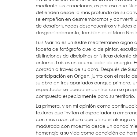
mediante sus creaciones, es por eso que Nu
defienden desde lo más profundo de su conv
se empeñan en desmembrarnos y convertir un
de desafortunados desencuentros y huidas a 
desgraciadamente, también es el Mare Nost
Luis Marino es un ilustre mediterráneo digno 
faceta de fotógrafo que la de pintor, esculto
distinciones de disciplinas artísticas delante
entorno. Luis es un acumulador de energía: Estu
corazón a través de su obra. Después de Sus
participación en Origen, junto con el resto d
su obra en tres apartados aunque primero, un
espectador se pueda encontrar con su propi
compuesta especialmente para su territorio.
La primera, y en mi opinión como continuaci
texturas que invitan al espectador a empren
con más razón ahora que utiliza el almagra y 
madurada con maestría desde un conocimien
homenaje a su vida como condición de herma