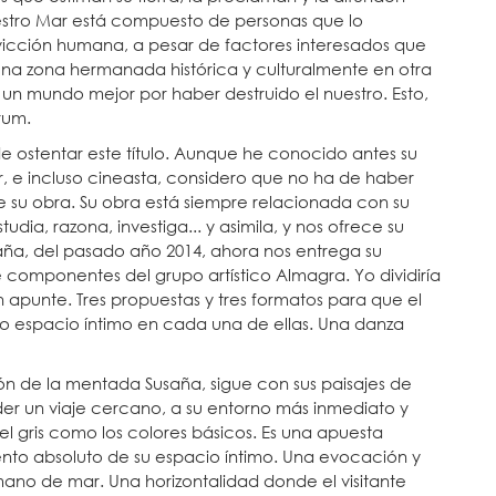
estro Mar está compuesto de personas que lo
icción humana, a pesar de factores interesados que
a zona hermanada histórica y culturalmente en otra
un mundo mejor por haber destruido el nuestro. Esto,
rum.
de ostentar este título. Aunque he conocido antes su
r, e incluso cineasta, considero que no ha de haber
 de su obra. Su obra está siempre relacionada con su
dia, razona, investiga... y asimila, y nos ofrece su
aña, del pasado año 2014, ahora nos entrega su
e componentes del grupo artístico Almagra. Yo dividiría
 apunte. Tres propuestas y tres formatos para que el
o espacio íntimo en cada una de ellas. Una danza
ón de la mentada Susaña, sigue con sus paisajes de
der un viaje cercano, a su entorno más inmediato y
el gris como los colores básicos. Es una apuesta
to absoluto de su espacio íntimo. Una evocación y
no de mar. Una horizontalidad donde el visitante